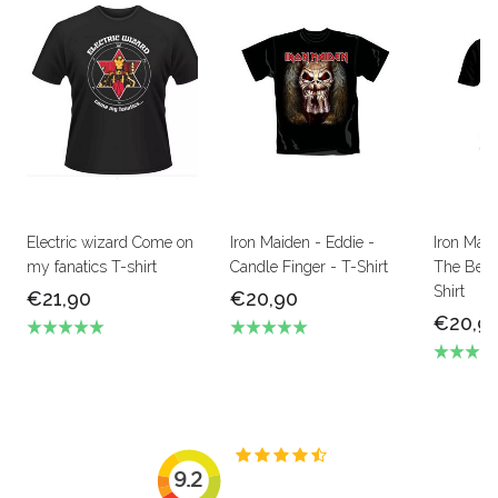
Electric wizard Come on
Iron Maiden - Eddie -
Iron Mai
my fanatics T-shirt
Candle Finger - T-Shirt
The Beas
Shirt
€21,90
€20,90
€20,9