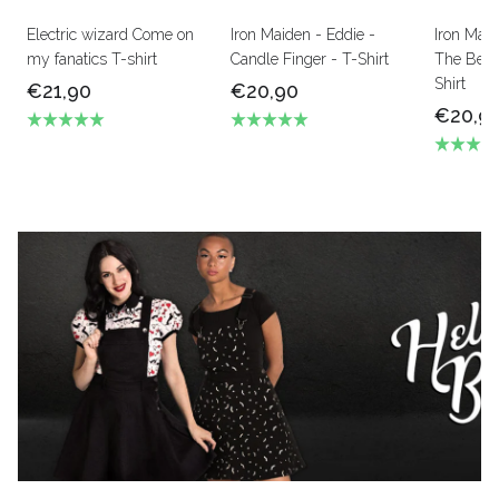
Electric wizard Come on
Iron Maiden - Eddie -
Iron Mai
my fanatics T-shirt
Candle Finger - T-Shirt
The Beas
Shirt
€21,90
€20,90
€20,9