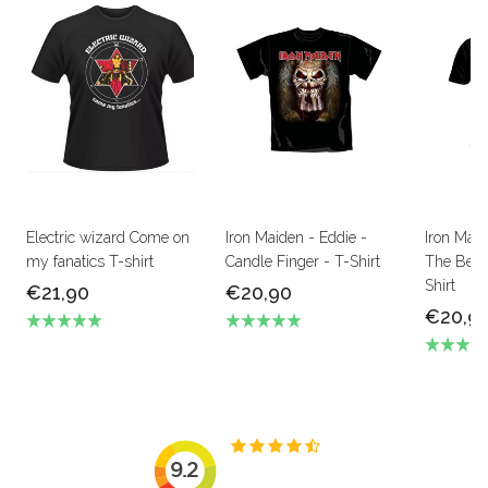
Electric wizard Come on
Iron Maiden - Eddie -
Iron Mai
my fanatics T-shirt
Candle Finger - T-Shirt
The Beas
Shirt
€21,90
€20,90
€20,9