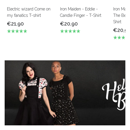
Electric wizard Come on
Iron Maiden - Eddie -
Iron Mai
my fanatics T-shirt
Candle Finger - T-Shirt
The Beas
Shirt
€21,90
€20,90
€20,9