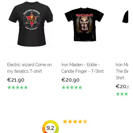
Electric wizard Come on
Iron Maiden - Eddie -
Iron Mai
my fanatics T-shirt
Candle Finger - T-Shirt
The Beas
Shirt
€21,90
€20,90
€20,9