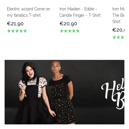
Electric wizard Come on
Iron Maiden - Eddie -
Iron Mai
my fanatics T-shirt
Candle Finger - T-Shirt
The Beas
Shirt
€21,90
€20,90
€20,9