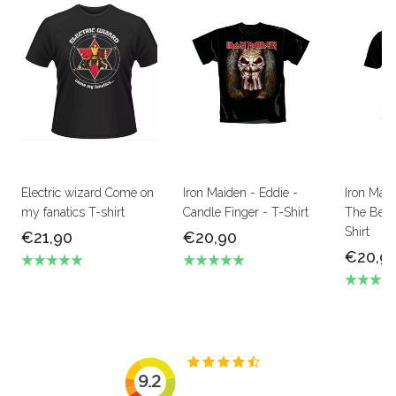
Electric wizard Come on
Iron Maiden - Eddie -
Iron Mai
my fanatics T-shirt
Candle Finger - T-Shirt
The Beas
Shirt
€21,90
€20,90
€20,9