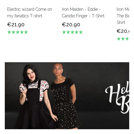
Electric wizard Come on
Iron Maiden - Eddie -
Iron Mai
my fanatics T-shirt
Candle Finger - T-Shirt
The Beas
Shirt
€21,90
€20,90
€20,9