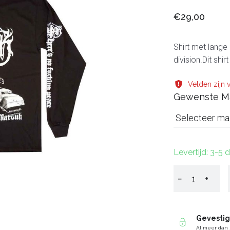
€29,00
Shirt met lange
division.Dit sh
Velden zijn v
Gewenste M
Selecteer ma
Levertijd: 3-5
−
+
Gevesti
Al meer dan 