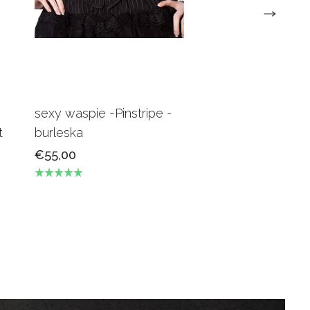
sexy waspie -Pinstripe -
Candy Underbus
t
burleska
Burgundy Burles
€55,00
€69,00