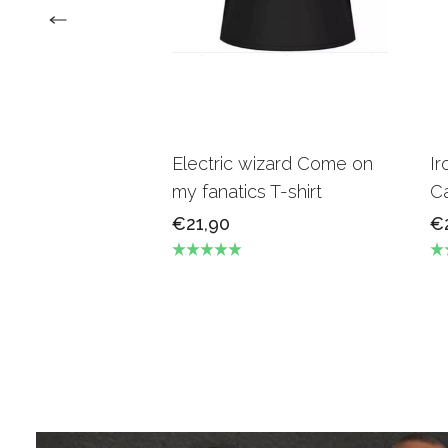
Electric wizard Come on
Ir
my fanatics T-shirt
Ca
€21,90
€