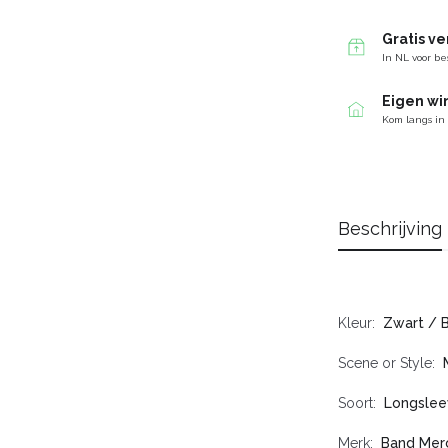
Gratis v
In NL voor be
Eigen wi
Kom langs in
Beschrijving
Kleur
Zwart / 
Scene or Style
Soort
Longslee
Merk
Band Mer