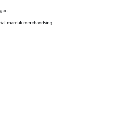
agen
icial marduk merchandsing