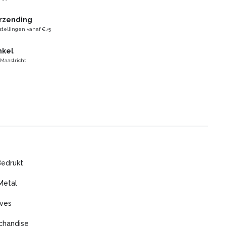
erzending
stellingen vanaf €75
nkel
 Maastricht
Bedrukt
Metal
ves
chandise