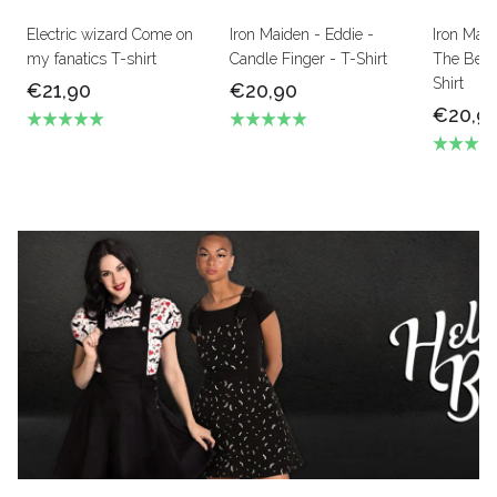
Electric wizard Come on
Iron Maiden - Eddie -
Iron Mai
my fanatics T-shirt
Candle Finger - T-Shirt
The Beas
Shirt
€21,90
€20,90
€20,9