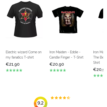
Electric wizard Come on
Iron Maiden - Eddie -
Iron Mai
my fanatics T-shirt
Candle Finger - T-Shirt
The Beas
Shirt
€21,90
€20,90
€20,9