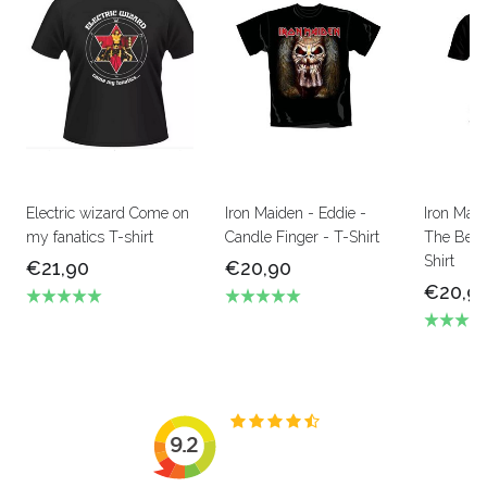
Electric wizard Come on
Iron Maiden - Eddie -
Iron Mai
my fanatics T-shirt
Candle Finger - T-Shirt
The Beas
Shirt
€21,90
€20,90
€20,9