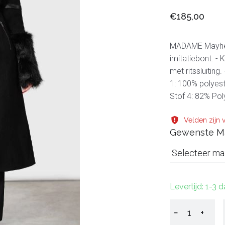
€185,00
MADAME Mayhem 
imitatiebont. -
met ritssluiting
1: 100% polyest
Stof 4: 82% Po
Velden zijn v
Gewenste M
Selecteer ma
Levertijd: 1-3 
−
+