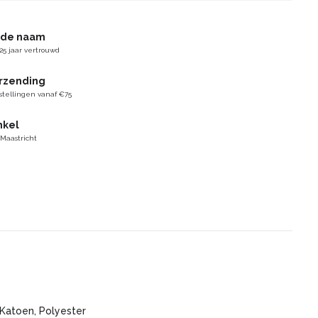
gde naam
25 jaar vertrouwd
erzending
stellingen vanaf €75
nkel
 Maastricht
 Katoen, Polyester