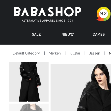
SALE
NIEUW
DAMES
Default Category
Merken
Killstar
Jassen
M