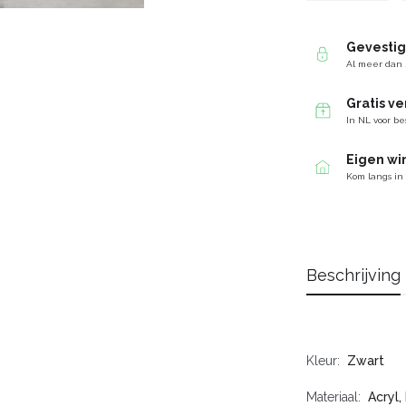
Gevesti
Al meer dan 
Gratis v
In NL voor be
Eigen wi
Kom langs in
Beschrijving
Kleur
Zwart
Materiaal
Acryl,