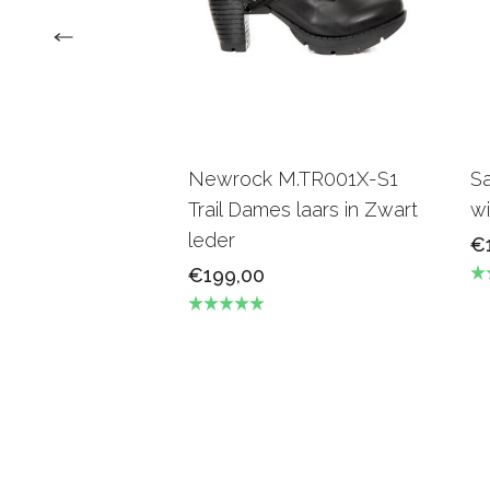
Newrock M.TR001X-S1
Sa
Trail Dames laars in Zwart
wi
leder
€
€199,00