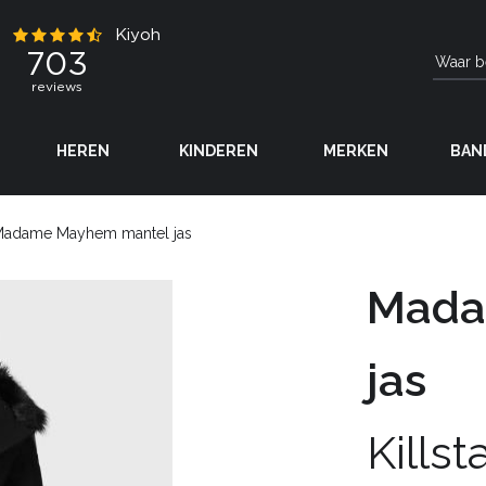
HEREN
KINDEREN
MERKEN
BAN
adame Mayhem mantel jas
Mada
jas
Killst