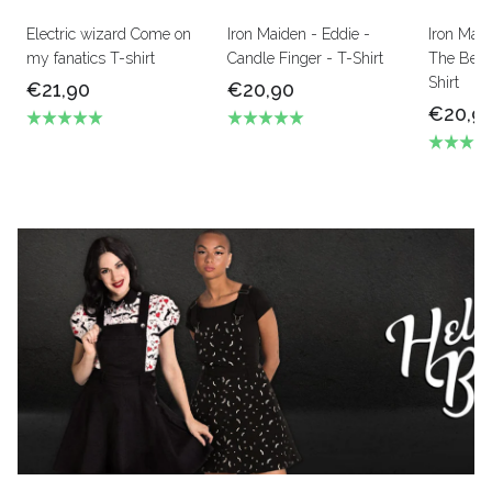
Electric wizard Come on
Iron Maiden - Eddie -
Iron Mai
my fanatics T-shirt
Candle Finger - T-Shirt
The Beas
Shirt
€21,90
€20,90
€20,9