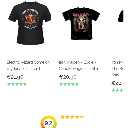
Electric wizard Come on
Iron Maiden - Eddie -
Iron Mai
my fanatics T-shirt
Candle Finger - T-Shirt
The Beas
Shirt
€21,90
€20,90
€20,9