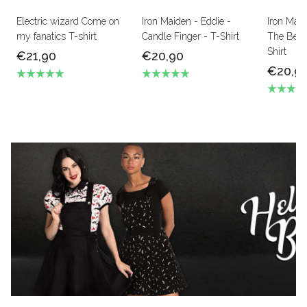
Electric wizard Come on
Iron Maiden - Eddie -
Iron Mai
my fanatics T-shirt
Candle Finger - T-Shirt
The Beas
Shirt
€21,90
€20,90
€20,9