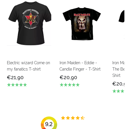
Electric wizard Come on
Iron Maiden - Eddie -
Iron Mai
my fanatics T-shirt
Candle Finger - T-Shirt
The Beas
Shirt
€21,90
€20,90
€20,9