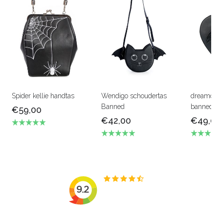
Spider kellie handtas
Wendigo schoudertas
dreamolo
Banned
banned
€59,00
€42,00
€49,0