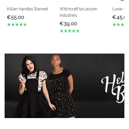
Killian handtas Banned
Witchcraft tas poizen
Lunar sis
industries
€55,00
€45,0
€39,00