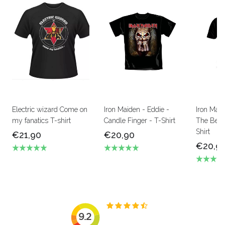
Electric wizard Come on
Iron Maiden - Eddie -
Iron Mai
my fanatics T-shirt
Candle Finger - T-Shirt
The Beas
Shirt
€21,90
€20,90
€20,9