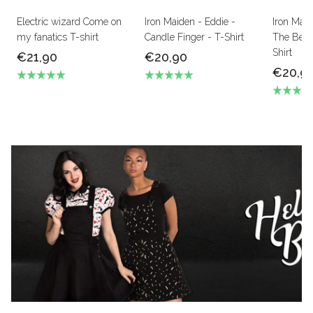
Electric wizard Come on
Iron Maiden - Eddie -
Iron Mai
my fanatics T-shirt
Candle Finger - T-Shirt
The Beas
Shirt
€21,90
€20,90
€20,9