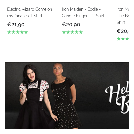
Electric wizard Come on
Iron Maiden - Eddie -
Iron Mai
my fanatics T-shirt
Candle Finger - T-Shirt
The Beas
Shirt
€21,90
€20,90
€20,9