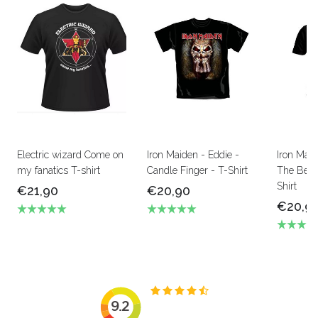
Electric wizard Come on
Iron Maiden - Eddie -
Iron Mai
my fanatics T-shirt
Candle Finger - T-Shirt
The Beas
Shirt
€21,90
€20,90
€20,9