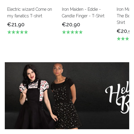
Electric wizard Come on
Iron Maiden - Eddie -
Iron Mai
my fanatics T-shirt
Candle Finger - T-Shirt
The Beas
Shirt
€21,90
€20,90
€20,9