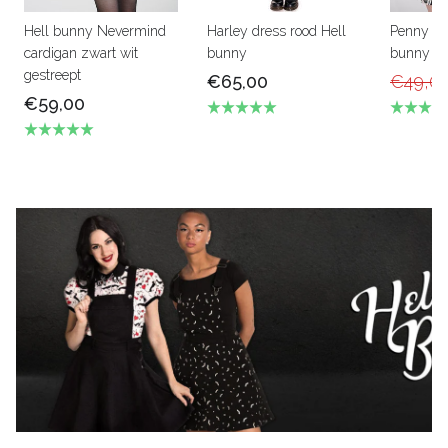
Hell bunny Nevermind
Harley dress rood Hell
Penny min
cardigan zwart wit
bunny
bunny
gestreept
€65,00
€49,0
€59,00