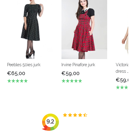
Peebles 50ies jurk
Irvine Pinafore jurk
Victorian
dress Ja
€65,00
€59,00
€59,0