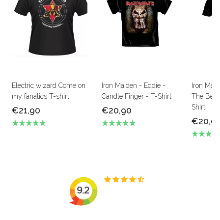
Electric wizard Come on
Iron Maiden - Eddie -
Iron Mai
my fanatics T-shirt
Candle Finger - T-Shirt
The Beas
Shirt
€21,90
€20,90
€20,9