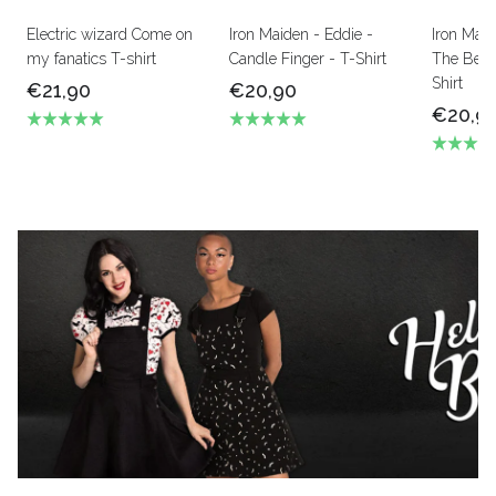
Electric wizard Come on
Iron Maiden - Eddie -
Iron Mai
my fanatics T-shirt
Candle Finger - T-Shirt
The Beas
Shirt
€21,90
€20,90
€20,9