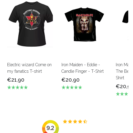
Electric wizard Come on
Iron Maiden - Eddie -
Iron Mai
my fanatics T-shirt
Candle Finger - T-Shirt
The Beas
Shirt
€21,90
€20,90
€20,9