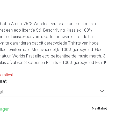
t Cobo Arena '76 'S Werelds eerste assortiment music
et een eco-licentie Stijl Beschrijving Klassiek 100%
irt met unisex-pasvorm, korte mouwen en ronde hals.
om te garanderen dat dit gerecyclede T-shirts van hoge
Collectie-informatie Milieuvriendelijk. 100% gerecycled. Geen
atuur. Worlds First alle eco-gelicentieerde music merch. 3
plus afval van 3 katoenen t-shirts = 100% gerecycled t-shirt!
erplicht.
aat
at
 dagen
Maattabel