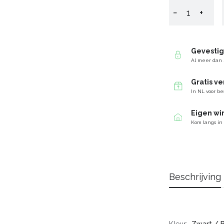
−
+
Gevesti
Al meer dan 
Gratis v
In NL voor be
Eigen wi
Kom langs in
Beschrijving