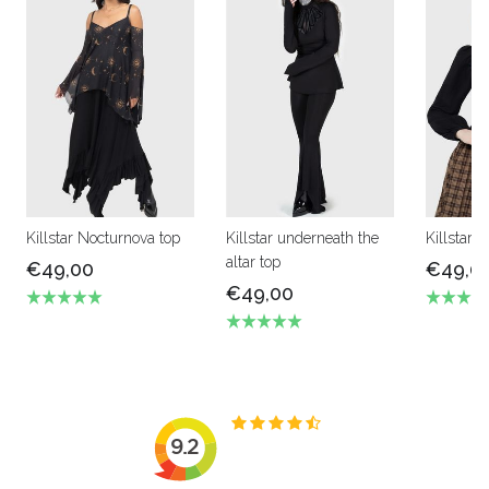
Killstar Nocturnova top
Killstar underneath the
Killstar 
altar top
€49,00
€49,0
€49,00