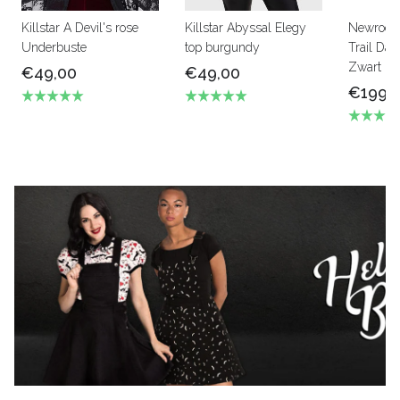
Killstar A Devil's rose
Killstar Abyssal Elegy
Newrock
Underbuste
top burgundy
Trail Dam
Zwart le
€49,00
€49,00
€199,