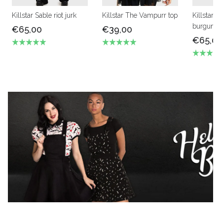
Killstar Sable riot jurk
Killstar The Vampurr top
Killstar T
burgund
€65,00
€39,00
€65,0