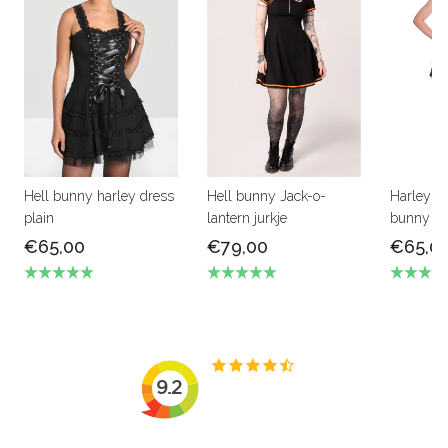
Hell bunny harley dress
Hell bunny Jack-o-
Harley dr
plain
lantern jurkje
bunny
€65,00
€79,00
€65,0