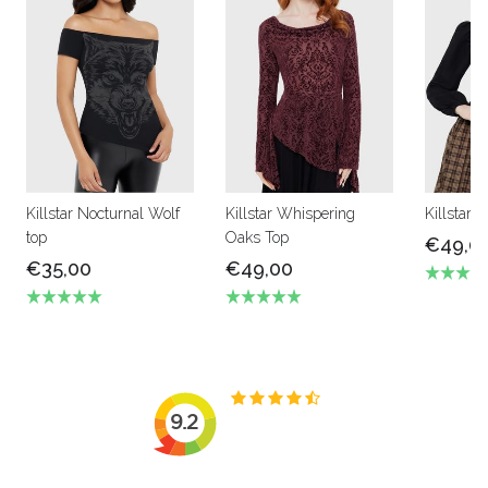
Killstar Nocturnal Wolf
Killstar Whispering
Killstar 
top
Oaks Top
€49,0
€35,00
€49,00