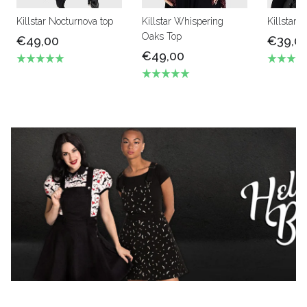
Killstar Nocturnova top
Killstar Whispering
Killstar 
Oaks Top
€49,00
€39,0
€49,00