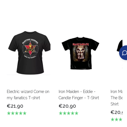
Electric wizard Come on
Iron Maiden - Eddie -
Iron Mai
my fanatics T-shirt
Candle Finger - T-Shirt
The Beas
Shirt
€21,90
€20,90
€20,9