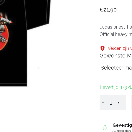
€21,90
Judas priest T-
Official heavy m
Velden zijn v
Gewenste M
Selecteer ma
Levertijd: 1-3 
−
+
Gevesti
Al meer dan 