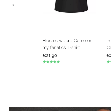
Electric wizard Come on
Ir
my fanatics T-shirt
Ca
€21,90
€