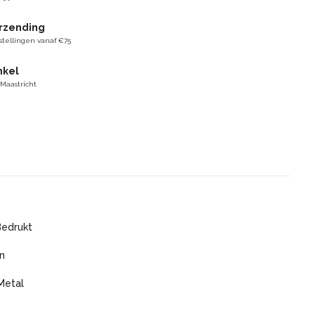
erzending
stellingen vanaf €75
nkel
 Maastricht
Bedrukt
n
Metal