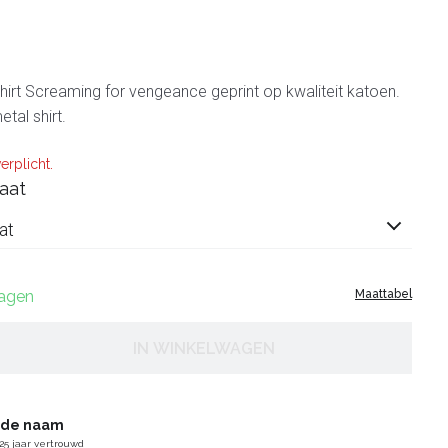
shirt Screaming for vengeance geprint op kwaliteit katoen.
etal shirt.
erplicht.
aat
at
dagen
Maattabel
IN WINKELWAGEN
gde naam
25 jaar vertrouwd