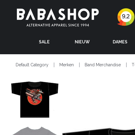
SALE
NIEUW
DAMES
Default Category
Merken
Band Merchandise
T