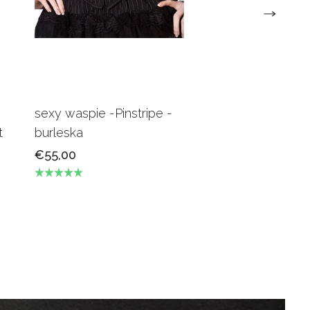
sexy waspie -Pinstripe -
Candy Underbus
t
burleska
Burgundy Burles
€55,00
€69,00