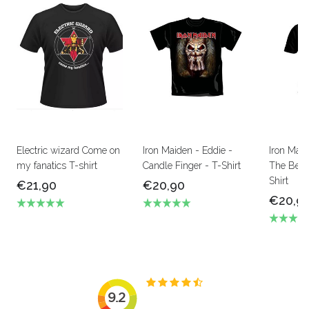
Electric wizard Come on
Iron Maiden - Eddie -
Iron Mai
my fanatics T-shirt
Candle Finger - T-Shirt
The Beas
Shirt
€21,90
€20,90
€20,9