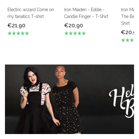
Electric wizard Come on
Iron Maiden - Eddie -
Iron Mai
my fanatics T-shirt
Candle Finger - T-Shirt
The Beas
Shirt
€21,90
€20,90
€20,9