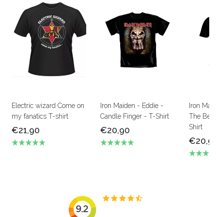
Electric wizard Come on
Iron Maiden - Eddie -
Iron Mai
my fanatics T-shirt
Candle Finger - T-Shirt
The Beas
Shirt
€21,90
€20,90
€20,9