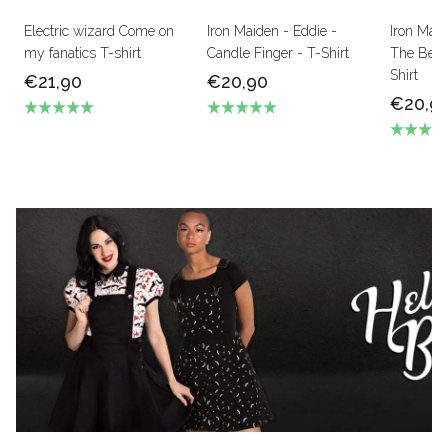
Electric wizard Come on
Iron Maiden - Eddie -
Iron Mai
my fanatics T-shirt
Candle Finger - T-Shirt
The Beas
Shirt
€21,90
€20,90
€20,9