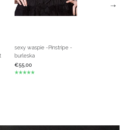
sexy waspie -Pinstripe -
Candy Underbus
t
burleska
Burgundy Burles
€55,00
€69,00