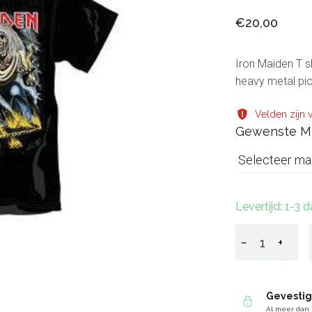
€20,00
Iron Maiden T sh
heavy metal pio
Velden zijn v
Gewenste M
Selecteer ma
Levertijd: 1-3 
−
+
Gevesti
Al meer dan 