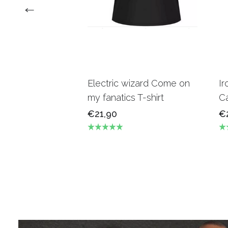
Electric wizard Come on
Ir
my fanatics T-shirt
Ca
€21,90
€