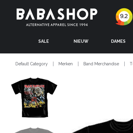
SALE
NIEUW
DAMES
Default Category
Merken
Band Merchandise
T