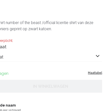
irt number of the beast /official licentie shirt van deze
niers geprint op zwart katoen.
erplicht.
aat
at
dagen
Maattabel
IN WINKELWAGEN
gde naam
25 jaar vertrouwd