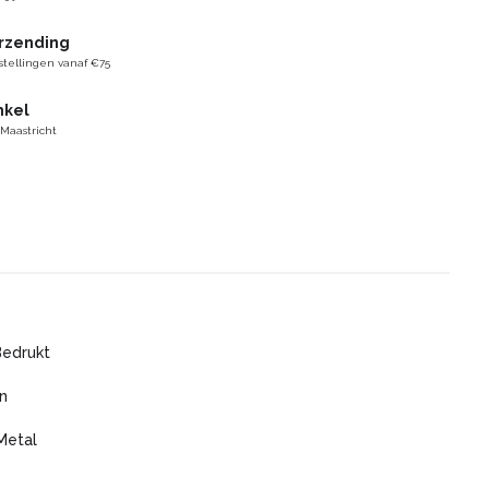
erzending
stellingen vanaf €75
nkel
 Maastricht
Bedrukt
n
Metal