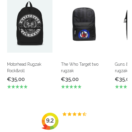
Motorhead Rugzak
The Who Target two
Guns & r
Rock&roll
rugzak
rugzak
€35,00
€35,00
€35,0