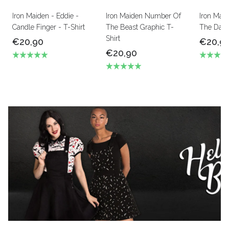
Iron Maiden - Eddie -
Iron Maiden Number Of
Iron Maid
Candle Finger - T-Shirt
The Beast Graphic T-
The Dark 
Shirt
€20,90
€20,9
€20,90