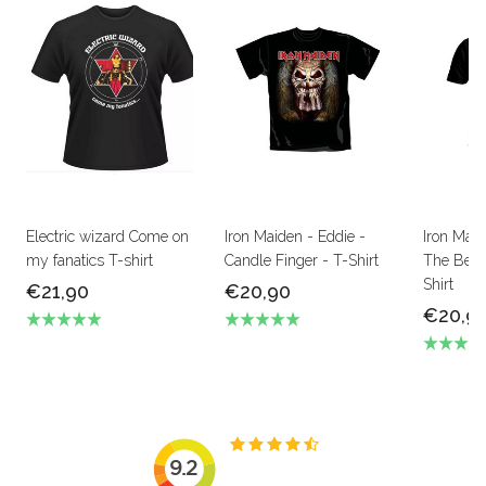
Electric wizard Come on
Iron Maiden - Eddie -
Iron Mai
my fanatics T-shirt
Candle Finger - T-Shirt
The Beas
Shirt
€21,90
€20,90
€20,9