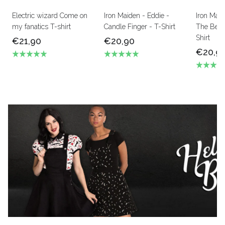
Electric wizard Come on
Iron Maiden - Eddie -
Iron Mai
my fanatics T-shirt
Candle Finger - T-Shirt
The Beas
Shirt
€21,90
€20,90
€20,9