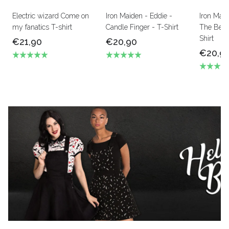
Electric wizard Come on
Iron Maiden - Eddie -
Iron Mai
my fanatics T-shirt
Candle Finger - T-Shirt
The Beas
Shirt
€21,90
€20,90
€20,9