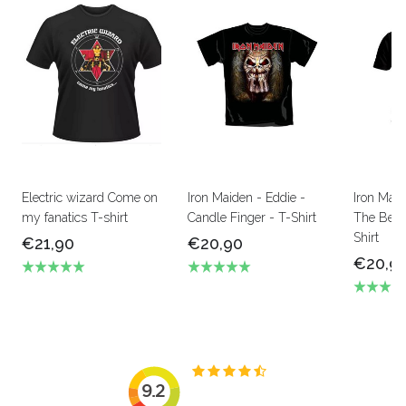
Electric wizard Come on
Iron Maiden - Eddie -
Iron Mai
my fanatics T-shirt
Candle Finger - T-Shirt
The Beas
Shirt
€21,90
€20,90
€20,9