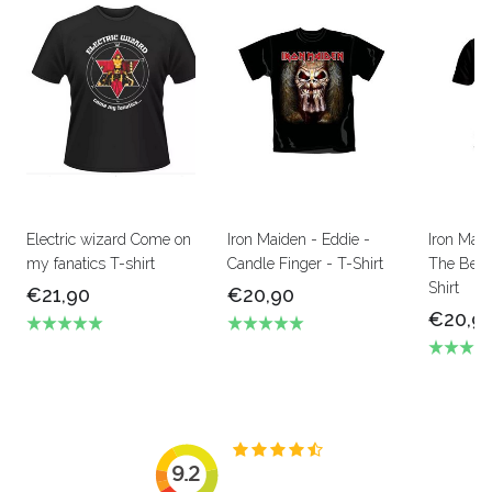
Electric wizard Come on
Iron Maiden - Eddie -
Iron Mai
my fanatics T-shirt
Candle Finger - T-Shirt
The Beas
Shirt
€21,90
€20,90
€20,9