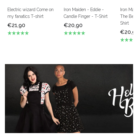
Electric wizard Come on
Iron Maiden - Eddie -
Iron Mai
my fanatics T-shirt
Candle Finger - T-Shirt
The Beas
Shirt
€21,90
€20,90
€20,9