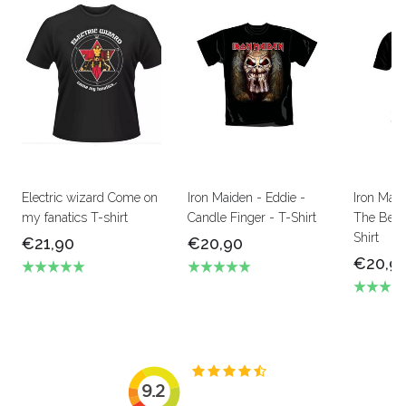
Electric wizard Come on
Iron Maiden - Eddie -
Iron Mai
my fanatics T-shirt
Candle Finger - T-Shirt
The Beas
Shirt
€21,90
€20,90
€20,9