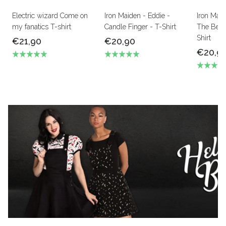
Electric wizard Come on
Iron Maiden - Eddie -
Iron Mai
my fanatics T-shirt
Candle Finger - T-Shirt
The Beas
Shirt
€21,90
€20,90
€20,9