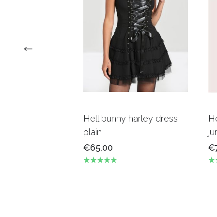
Hell bunny harley dress
He
plain
ju
€65,00
€