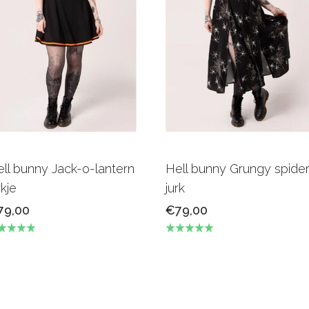
ll bunny Jack-o-lantern
Hell bunny Grungy spide
rkje
jurk
79,00
€79,00