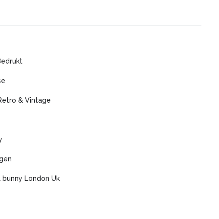
Bedrukt
se
Retro & Vintage
y
agen
l bunny London Uk