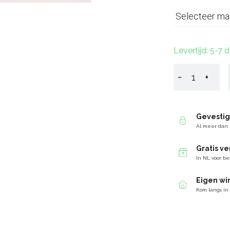
Selecteer ma
Levertijd: 5-7 
−
+
Gevesti
Al meer dan 
Gratis v
In NL voor be
Eigen wi
Kom langs in