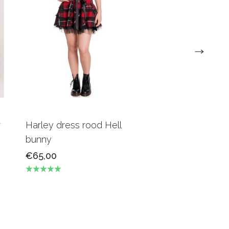
r
Harley dress rood Hell
Hell bunny Nora 
bunny
dress
€65,00
€69,00
€45,00