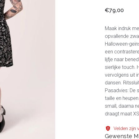
€79,00
Maak indruk met
opvallende zwar
Halloween-geïns
een contraster
lijfje naar ben
sierlijke touch. 
vervolgens uit i
dansen. Ritsslu
Pasadvies: De s
taille en heupen
small, daarna n
draagt maat XS,
Velden zijn v
Gewenste M