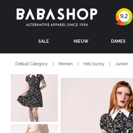
SALE
NIEUW
DAMES
Default Category
Merken
Hell bunny
Jurken