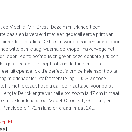
 de Mischief Mini Dress. Deze mini-jurk heeft een
te basis en is versierd met een gedetailleerde print van
pireerde illustraties. De halslijn wordt geaccentueerd door
ende witte puntkraag, waarna de knopen halverwege het
eden lopen. Korte pofmouwen geven deze donkere jurk een
Het getailleerde lijfje loopt tot aan de taille en loopt
n een uitlopende rok die perfect is om de hele nacht op te
iting middenachter Stofsamenstelling: 100% Viscose
tof is niet rekbaar, houd u aan de maattabel voor borst,
. Lengte: De roklengte van taille tot zoom is 47 cm in maat
eemt de lengte iets toe. Model: Chloe is 1,78 m lang en
 Penelope is 1,72 m lang en draagt maat 2XL.
erplicht.
aat