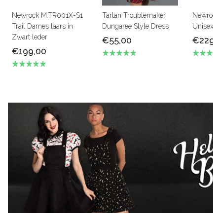
Newrock M.TR001X-S1
Tartan Troublemaker
Newrock
Trail Dames laars in
Dungaree Style Dress
Unisex b
Zwart leder
€55,00
€229,
€199,00