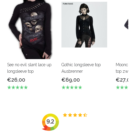
See no evil slant lace up
Gothic longsleeve top
Moonchil
longsleeve top
Ausbrenner
top zwart
€26,00
€69,00
€27,0