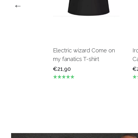
Electric wizard Come on
Ir
my fanatics T-shirt
Ca
€21,90
€