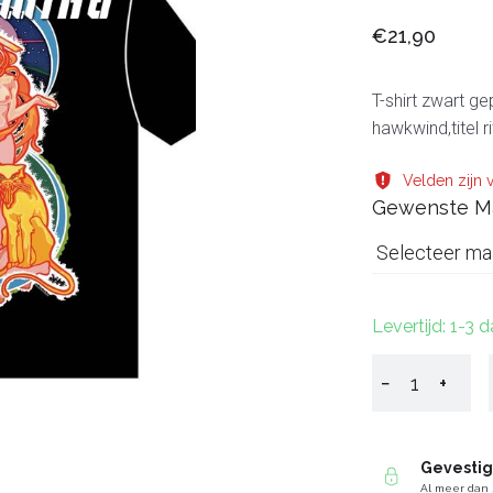
€21,90
T-shirt zwart g
hawkwind,titel ri
Velden zijn v
Gewenste M
Selecteer ma
Levertijd: 1-3 
−
+
Gevesti
Al meer dan 