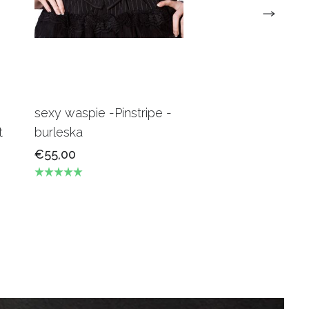
sexy waspie -Pinstripe -
Candy Underbus
t
burleska
Burgundy Burles
€55,00
€69,00