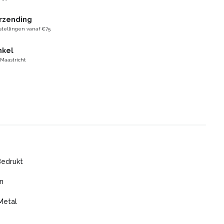
erzending
stellingen vanaf €75
nkel
 Maastricht
Bedrukt
n
Metal