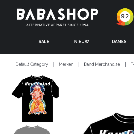
SALE
NIEUW
DAMES
Default Category
Merken
Band Merchandise
T