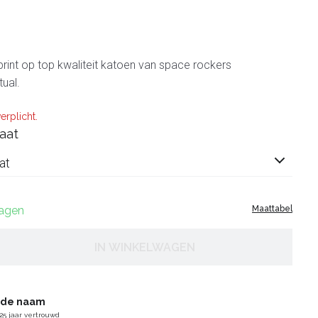
eprint op top kwaliteit katoen van space rockers
tual.
erplicht.
aat
at
dagen
Maattabel
IN WINKELWAGEN
gde naam
25 jaar vertrouwd