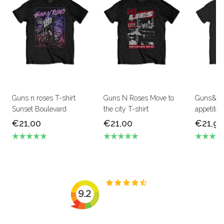
Guns n roses T-shirt
Guns N Roses Move to
Guns&ros
Sunset Boulevard
the city T-shirt
appetite 
€21,00
€21,00
€21,90