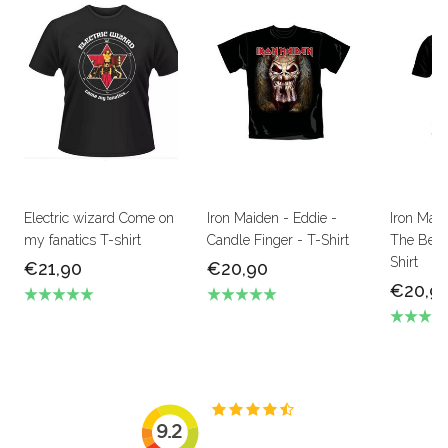
Electric wizard Come on
Iron Maiden - Eddie -
Iron Mai
my fanatics T-shirt
Candle Finger - T-Shirt
The Beas
Shirt
€21,90
€20,90
€20,9