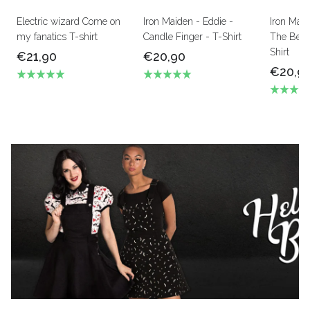
Electric wizard Come on
Iron Maiden - Eddie -
Iron Mai
my fanatics T-shirt
Candle Finger - T-Shirt
The Beas
Shirt
€21,90
€20,90
€20,9