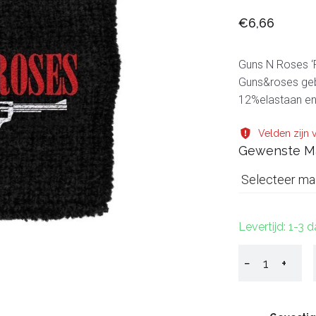
€6,66
Guns N Roses ‘
Guns&roses geb
12%elastaan en
Velden zijn v
Gewenste M
Selecteer ma
Levertijd: 1-3 
−
+