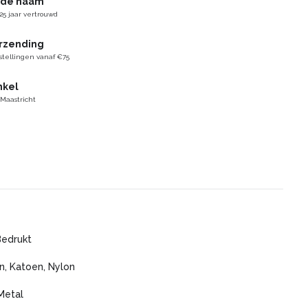
gde naam
25 jaar vertrouwd
erzending
stellingen vanaf €75
nkel
 Maastricht
Bedrukt
n, Katoen, Nylon
Metal