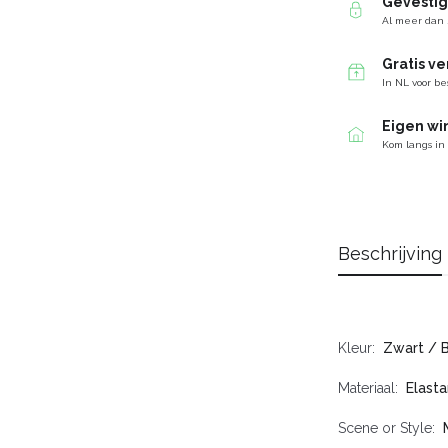
Gevesti
Al meer dan 
Gratis v
In NL voor be
Eigen wi
Kom langs in
Beschrijving
Kleur
Zwart / 
Materiaal
Elasta
Scene or Style