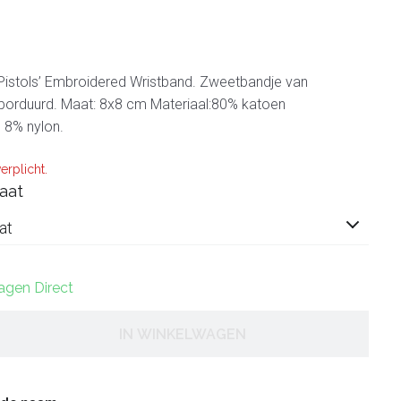
Pistols’ Embroidered Wristband. Zweetbandje van
orduurd. Maat: 8x8 cm Materiaal:80% katoen
 8% nylon.
erplicht.
aat
at
dagen Direct
IN WINKELWAGEN