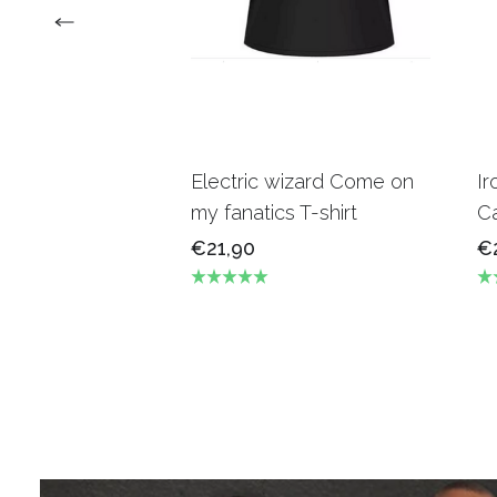
Electric wizard Come on
Ir
my fanatics T-shirt
Ca
€21,90
€