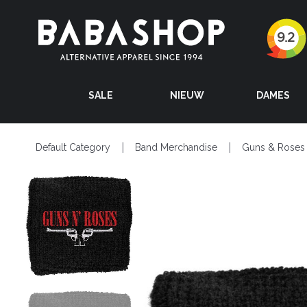
SALE
NIEUW
DAMES
Default Category
Band Merchandise
Guns & Roses