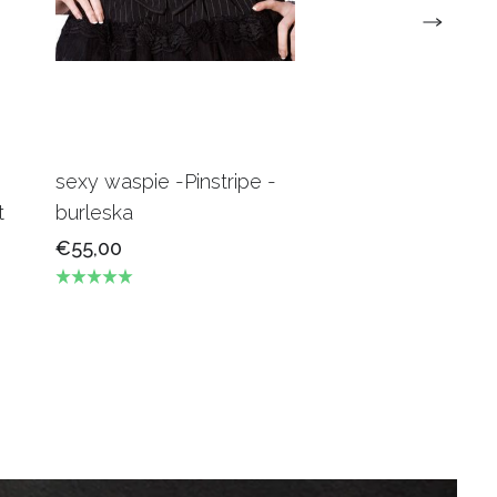
sexy waspie -Pinstripe -
Candy Underbus
t
burleska
Burgundy Burles
€55,00
€69,00