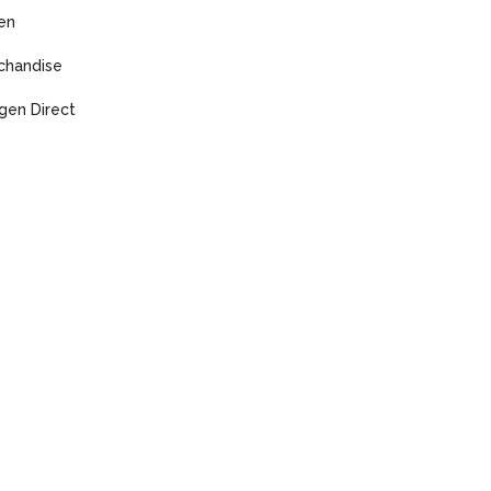
en
chandise
gen Direct