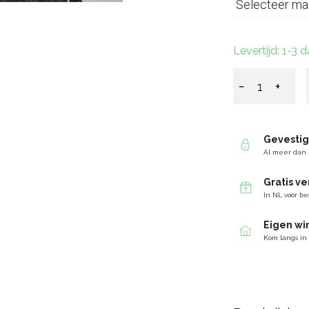
Selecteer ma
Levertijd: 1-3 
−
+
Gevesti
Al meer dan 
Gratis v
In NL voor be
Eigen wi
Kom langs in