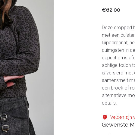
€62,00
Deze cropped h
met een duister
luipaardprint, 
duimgaten in d
capuchon is afg
achtige touch t
is versierd met
samensmelt met
een broek of ro
alternatieve mo
details.
Velden zijn v
Gewenste M