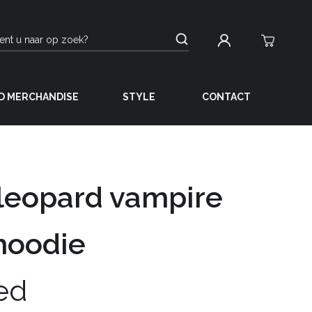
D MERCHANDISE
STYLE
CONTACT
leopard vampire
 hoodie
ed