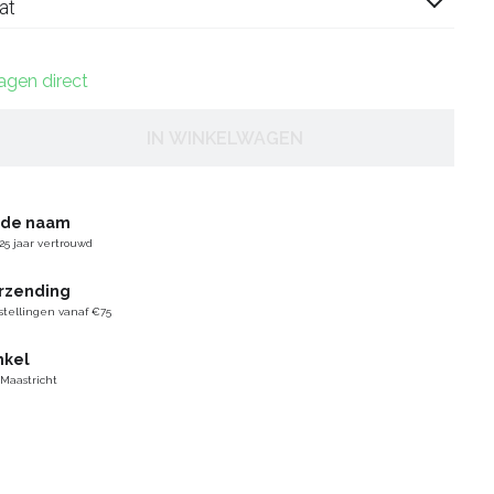
at
dagen direct
IN WINKELWAGEN
gde naam
25 jaar vertrouwd
erzending
stellingen vanaf €75
nkel
 Maastricht