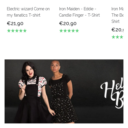
Electric wizard Come on
Iron Maiden - Eddie -
Iron Mai
my fanatics T-shirt
Candle Finger - T-Shirt
The Beas
Shirt
€21,90
€20,90
€20,9