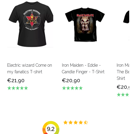
Electric wizard Come on
Iron Maiden - Eddie -
Iron Mai
my fanatics T-shirt
Candle Finger - T-Shirt
The Beas
Shirt
€21,90
€20,90
€20,9