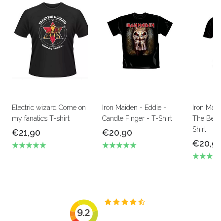
Electric wizard Come on
Iron Maiden - Eddie -
Iron Mai
my fanatics T-shirt
Candle Finger - T-Shirt
The Beas
Shirt
€21,90
€20,90
€20,9