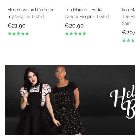
Electric wizard Come on
Iron Maiden - Eddie -
Iron Mai
my fanatics T-shirt
Candle Finger - T-Shirt
The Beas
Shirt
€21,90
€20,90
€20,9