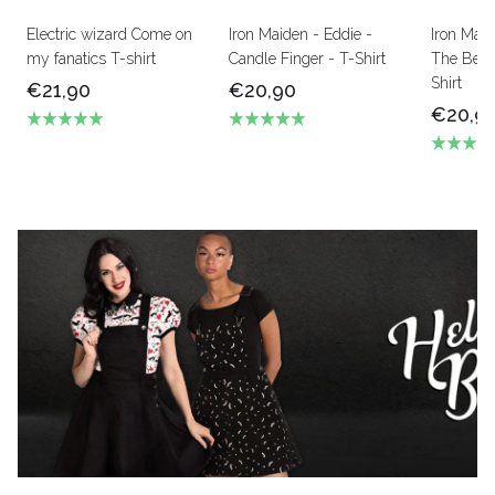
Electric wizard Come on
Iron Maiden - Eddie -
Iron Mai
my fanatics T-shirt
Candle Finger - T-Shirt
The Beas
Shirt
€21,90
€20,90
€20,9