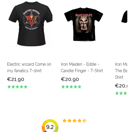
Electric wizard Come on
Iron Maiden - Eddie -
Iron Mai
my fanatics T-shirt
Candle Finger - T-Shirt
The Beas
Shirt
€21,90
€20,90
€20,9