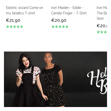
Electric wizard Come on
Iron Maiden - Eddie -
Iron Mai
my fanatics T-shirt
Candle Finger - T-Shirt
The Beas
Shirt
€21,90
€20,90
€20,9