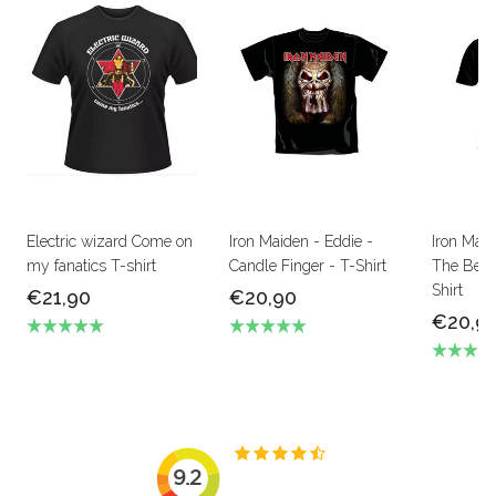
Electric wizard Come on
Iron Maiden - Eddie -
Iron Mai
my fanatics T-shirt
Candle Finger - T-Shirt
The Beas
Shirt
€21,90
€20,90
€20,9