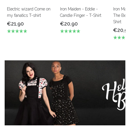
Electric wizard Come on
Iron Maiden - Eddie -
Iron Mai
my fanatics T-shirt
Candle Finger - T-Shirt
The Beas
Shirt
€21,90
€20,90
€20,9