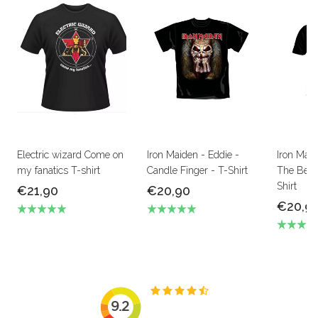
Electric wizard Come on
Iron Maiden - Eddie -
Iron Mai
my fanatics T-shirt
Candle Finger - T-Shirt
The Beas
Shirt
€21,90
€20,90
€20,9