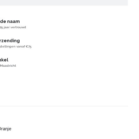
gde naam
25 jaar vertrouwd
erzending
stellingen vanaf €75
nkel
 Maastricht
Oranje