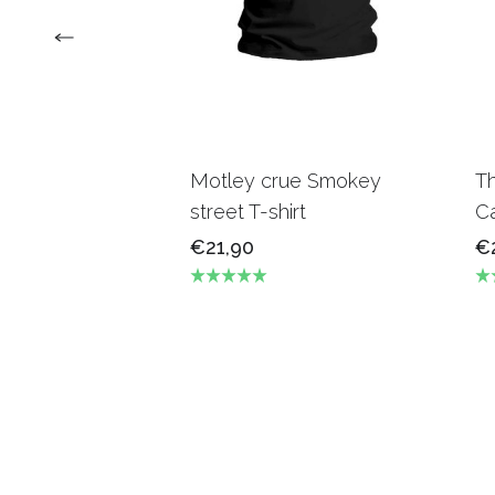
Motley crue Smokey
T
street T-shirt
Ca
€21,90
€