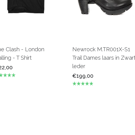
he Clash - London
Newrock M.TR001X-S1
lling - T Shirt
Trail Dames laars in Zwar
leder
22,00
€199,00