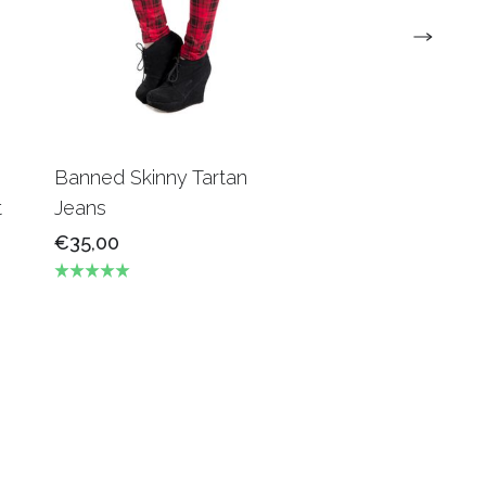
Banned Skinny Tartan
The Exploited ‘Sp
t
Jeans
Punks Not Dead’ 
€35,00
€21,90