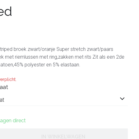
ed
triped broek zwart/oranje Super stretch zwart/paars
k met riemlussen met ring,zakken met rits Zit als een 2de
katoen,45% polyester en 5% elastaan.
erplicht.
aat
at
dagen direct
IN WINKELWAGEN