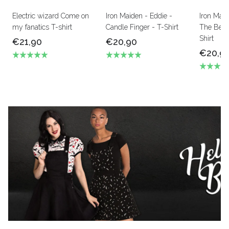
Electric wizard Come on
Iron Maiden - Eddie -
Iron Mai
my fanatics T-shirt
Candle Finger - T-Shirt
The Beas
Shirt
€21,90
€20,90
€20,9