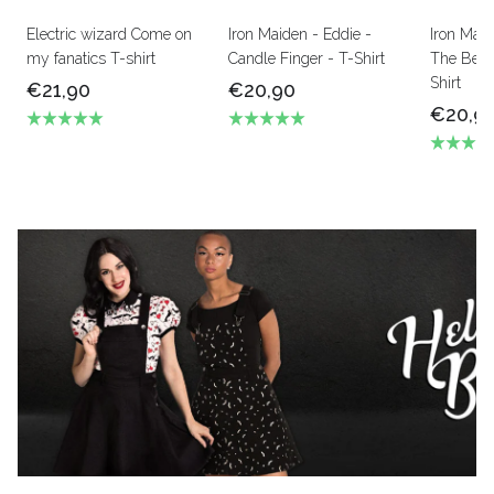
Electric wizard Come on
Iron Maiden - Eddie -
Iron Mai
my fanatics T-shirt
Candle Finger - T-Shirt
The Beas
Shirt
€21,90
€20,90
€20,9