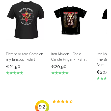
Electric wizard Come on
Iron Maiden - Eddie -
Iron Mai
my fanatics T-shirt
Candle Finger - T-Shirt
The Beas
Shirt
€21,90
€20,90
€20,9