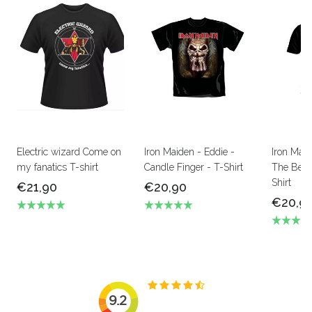
Electric wizard Come on
Iron Maiden - Eddie -
Iron Mai
my fanatics T-shirt
Candle Finger - T-Shirt
The Beas
Shirt
€21,90
€20,90
€20,9