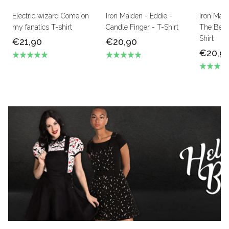
Electric wizard Come on
Iron Maiden - Eddie -
Iron Mai
my fanatics T-shirt
Candle Finger - T-Shirt
The Beas
Shirt
€21,90
€20,90
€20,9