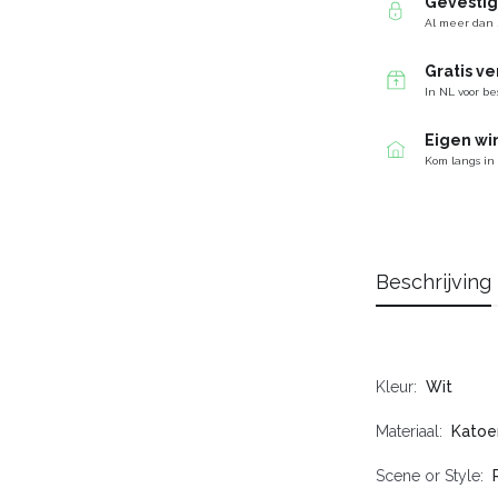
Gevesti
Al meer dan 
Gratis v
In NL voor be
Eigen wi
Kom langs in
Beschrijving
Kleur
Wit
Materiaal
Katoe
Scene or Style