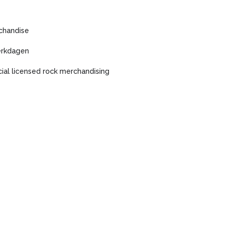
chandise
erkdagen
icial licensed rock merchandising