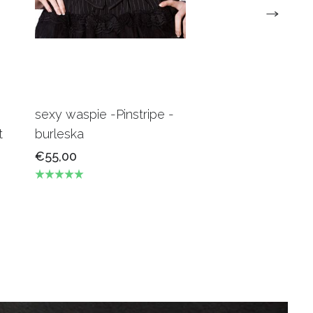
sexy waspie -Pinstripe -
Candy Underbus
t
burleska
Burgundy Burles
€55,00
€69,00