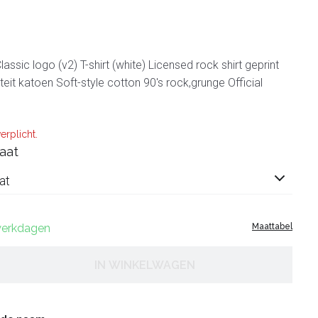
assic logo (v2) T-shirt (white) Licensed rock shirt geprint
teit katoen Soft-style cotton 90's rock,grunge Official
erplicht.
aat
at
 werkdagen
Maattabel
IN WINKELWAGEN