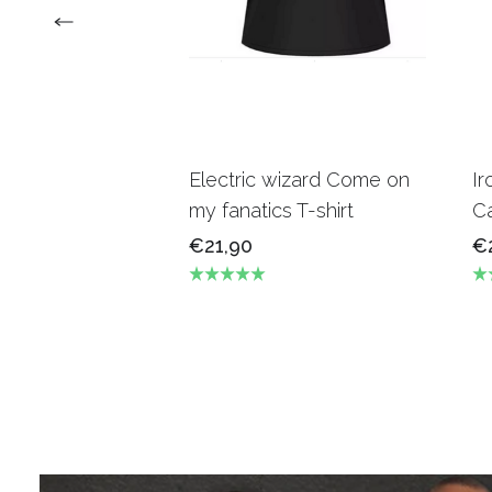
Electric wizard Come on
Ir
my fanatics T-shirt
Ca
€21,90
€