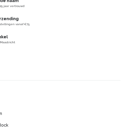
gde naam
25 jaar vertrouwd
erzending
stellingen vanaf €75
nkel
 Maastricht
n
Rock