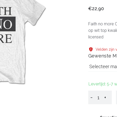
€22,90
Faith no more Cl
op wit top kwali
licensed
Velden zijn v
Gewenste M
Selecteer ma
Levertijd: 5-7
−
+