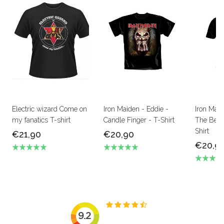
Electric wizard Come on
Iron Maiden - Eddie -
Iron Mai
my fanatics T-shirt
Candle Finger - T-Shirt
The Beas
Shirt
€21,90
€20,90
€20,9