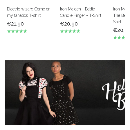
Electric wizard Come on
Iron Maiden - Eddie -
Iron Mai
my fanatics T-shirt
Candle Finger - T-Shirt
The Beas
Shirt
€21,90
€20,90
€20,9